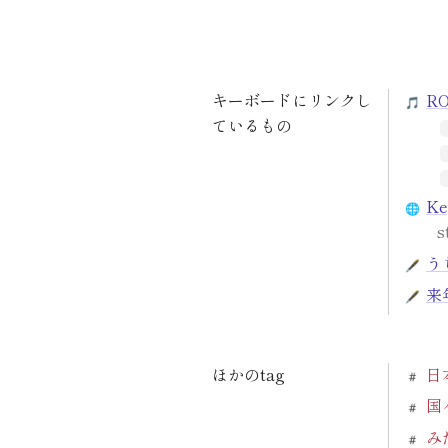
キーボードにリンクし
R
ているもの
K
う
来
ほかのtag
日
国
み