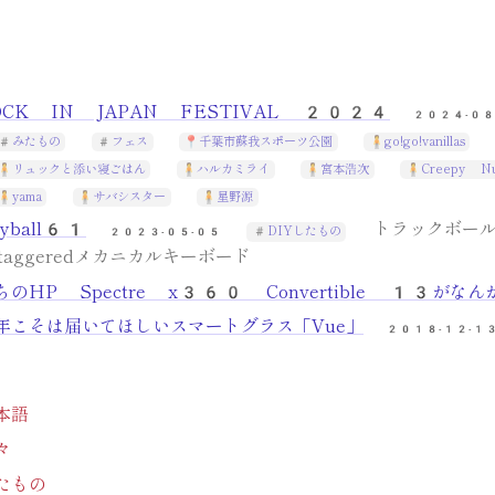
OCK IN JAPAN FESTIVAL 2024
2024-08
みたもの
フェス
千葉市蘇我スポーツ公園
go!go!vanillas
リュックと添い寝ごはん
ハルカミライ
宮本浩次
Creepy Nu
yama
サバシスター
星野源
eyball61
トラックボール
DIYしたもの
2023-05-05
staggeredメカニカルキーボード
ちのHP Spectre x360 Convertible 13がなん
年こそは届いてほしいスマートグラス「Vue」
2018-12-1
本語
々
たもの