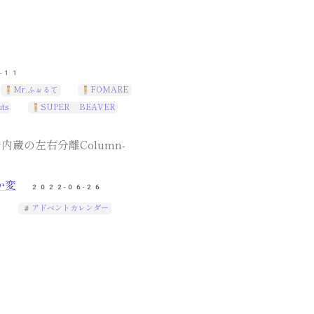
-11
Mr.ふぉるて
FOMARE
ts
SUPER BEAVER
内蔵の左右分離Column-
か変
2022-06-26
アドベントカレンダー
3