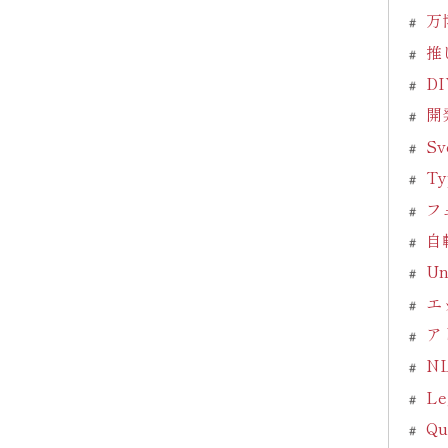
万
推
D
開
Sv
Ty
フ
自
Un
エ
ア
N
Le
Qu