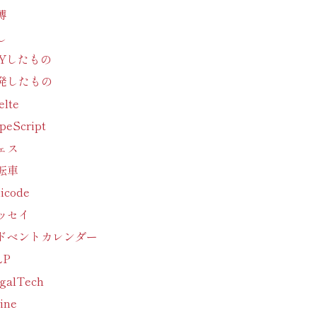
博
し
IYしたもの
発したもの
elte
peScript
ェス
転車
icode
ッセイ
ドベントカレンダー
LP
galTech
ine