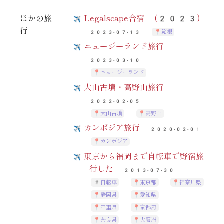
ほかの旅
Legalscape合宿 (2023)
行
箱根
2023-07-13
ニュージーランド旅行
2023-03-10
ニュージーランド
大山古墳・高野山旅行
2022-02-05
大山古墳
高野山
カンボジア旅行
2020-02-01
カンボジア
東京から福岡まで自転車で野宿旅
行した
2013-07-30
自転車
東京都
神奈川県
静岡県
愛知県
三重県
京都府
奈良県
大阪府